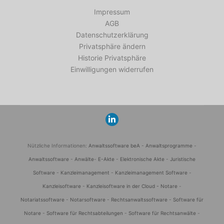
Impressum
AGB
Datenschutzerklärung
Privatsphäre ändern
Historie Privatsphäre
Einwilligungen widerrufen
Nützliche Informationen:
Anwaltssoftware beA
-
Anwaltsprogramme
-
Anwaltssoftware
-
Anwälte
-
E-Akte
-
Elektronische Akte
-
Juristische
Software
-
Kanzleimanagement
-
Kanzleimanagement Software
-
Kanzleisoftware
-
Kanzleisoftware in der Cloud -
Notare
-
Notariatssoftware
-
Notarsoftware
-
Rechtsanwaltssoftware
-
Software für
Notare
-
Software für Rechtsabteilungen
-
Software für Rechtsanwälte
-