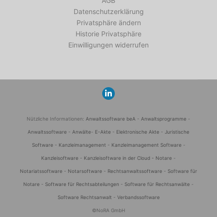
AGB
Datenschutzerklärung
Privatsphäre ändern
Historie Privatsphäre
Einwilligungen widerrufen
Nützliche Informationen:
Anwaltssoftware beA
-
Anwaltsprogramme
-
Anwaltssoftware
-
Anwälte
-
E-Akte
-
Elektronische Akte
-
Juristische
Software
-
Kanzleimanagement
-
Kanzleimanagement Software
-
Kanzleisoftware
-
Kanzleisoftware in der Cloud -
Notare
-
Notariatssoftware
-
Notarsoftware
-
Rechtsanwaltssoftware
-
Software für
Notare
-
Software für Rechtsabteilungen
-
Software für Rechtsanwälte
-
Software Rechtsanwalt
-
Verbandssoftware
©NoRA GmbH