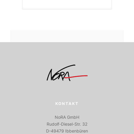
KONTAKT
NoRA GmbH
Rudolf-Diesel-Str. 32
D-49479 Ibbenbüren