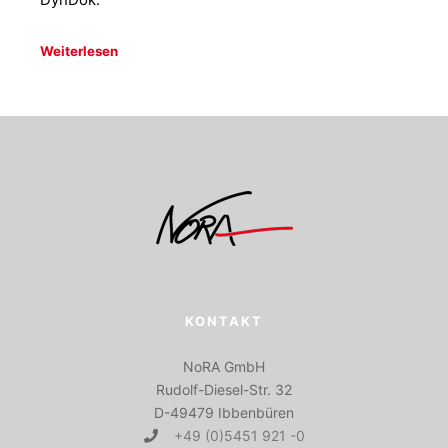
Weiterlesen
KONTAKT
NoRA GmbH
Rudolf-Diesel-Str. 32
D-49479 Ibbenbüren
+49 (0)5451 921 -0