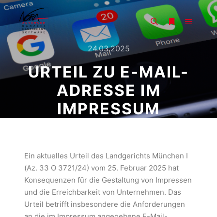
24.03.2025
URTEIL ZU E-MAIL-
ADRESSE IM
IMPRESSUM
Ein aktuelles Urteil des Landgerichts München I
(Az. 33 O 3721/24) vom 25. Februar 2025 hat
Konsequenzen für die Gestaltung von Impressen
und die Erreichbarkeit von Unternehmen. Das
Urteil betrifft insbesondere die Anforderungen
an die im Impressum angegebene E-Mail-