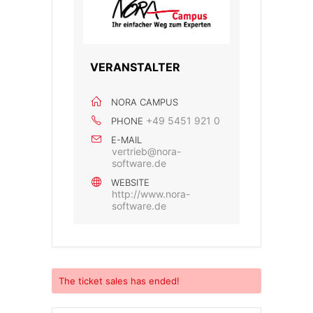
VERANSTALTER
NORA CAMPUS
+49 5451 921 0
PHONE
E-MAIL
vertrieb@nora-
software.de
WEBSITE
http://www.nora-
software.de
The
ticket sales has ended!