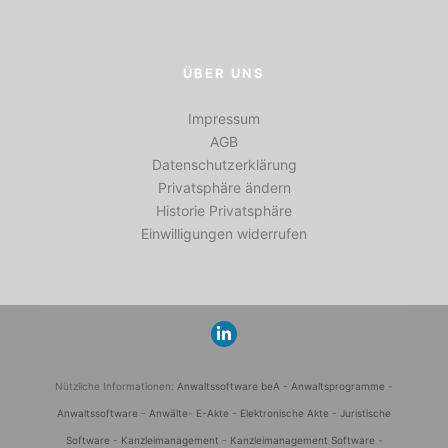
ÜBER UNS
Impressum
AGB
Datenschutzerklärung
Privatsphäre ändern
Historie Privatsphäre
Einwilligungen widerrufen
Nützliche Informationen:
Anwaltssoftware beA
-
Anwaltsprogramme
-
Anwaltssoftware
-
Anwälte
-
E-Akte
-
Elektronische Akte
-
Juristische
Software
-
Kanzleimanagement
-
Kanzleimanagement Software
-