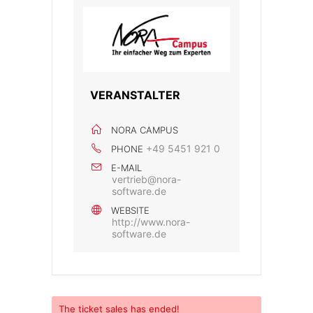
VERANSTALTER
NORA CAMPUS
+49 5451 921 0
PHONE
E-MAIL
vertrieb@nora-
software.de
WEBSITE
http://www.nora-
software.de
The
ticket sales has ended!